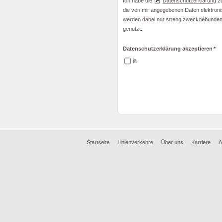
Ich habe die
Datenschutzerklärung
zu
die von mir angegebenen Daten elektron
werden dabei nur streng zweckgebunden
genutzt.
Datenschutzerklärung akzeptieren
*
ja
Startseite
Linienverkehre
Über uns
Karriere
A