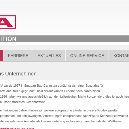
KARRIERE
AKTUELLES
ONLINE-SERVICE
KONTA
as Unternehmen
A wurde 1977 in Stuttgart Bad-Cannstatt zunächst als reiner Spezialist für
orte aus Italien gegründet, bald darauf kamen Exporte nach Italien hinzu.
 1996 haben wir uns ausschließlich auf den italienischen Markt konzentriert, dies ist auch heu
h unser stärkstes Geschäftsfeld.
den folgenden Jahren haben wir weitere europäische Länder in unsere Produktpalette
genommen und den jeweiligen Anforderungen entsprechend spezifische Konzepte entwickelt.
stehen jede neue Aufgabe als Herausforderung es besser zu machen als der Wettbewerb.