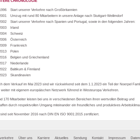
ITERE CHRONOLOGIE
6 Start unserer Verkehre nach Großbritannien
1 Umzug mit rund 80 Mitarbeitern in unsere Anlage nach Stuttgart-Weilimdorf
2 Start unserer Verkehre nach Spanien und Portugal, sowie in den folgenden Jahren:
03 Irland
04 Schweiz
06 Österreich
09 Frankreich
13 Polen
16 Belgien und Griechenland
17 Niederlande
22 Baltikum & Finnland
23 Skandinavien
h dem Verkauf im Mai 2023 sind wir rückwirkend seit dem 1.1.2023 ein Teil der Noerpel Faml
 weiter mit eigenem europäischen Netzwerk führend in Westeuropa Verkehren.
d 170 Mitarbeiter leisten bei uns in verschiedenen Bereichen ihren wertvollen Beitrag und
affen durch respektvollen Umgang miteinander ein freundliches und produktives Arbeitsklima
 sind seit November 2016 nach DIN EN ISO 9001:2015 zertifiziert.
nverkehre
Über uns
Karriere
Aktuelles
Sendung
Kontakt
Impressum
Daten