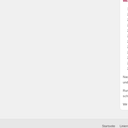
WE
199
200
200
20
20
20
20
20
20
20
20
20
Nac
und
Run
sch
Wir
Startseite
Linie