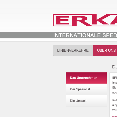
LINIENVERKEHRE
ÜBER UNS
D
Das Unternehmen
ERK
Imp
Bis
Der Spezialist
noc
In 
Die Umwelt
auf
ver