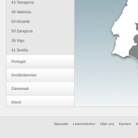
43 Tarragona
46 Valencia
03 Alicante
50 Zaragoza
36 Vigo
41 Sevilla
Portugal
Großbritannien
Dänemark
Irland
Frankreich
Startseite
Linienverkehre
Über uns
Karriere
A
Belgien