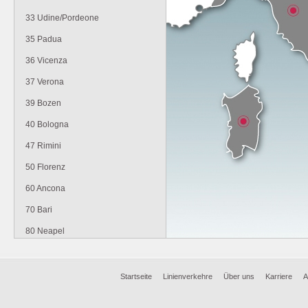
33 Udine/Pordeone
35 Padua
36 Vicenza
37 Verona
39 Bozen
40 Bologna
47 Rimini
50 Florenz
60 Ancona
70 Bari
80 Neapel
90-98 Sizilien
00 Rom
Startseite
Linienverkehre
Über uns
Karriere
A
88 Sardinien