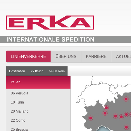
LINIENVERKEHRE
ÜBER UNS
KARRIERE
AKTUE
Destination
>> Italien
>> 00 Rom
Italien
06 Perugia
10 Turin
20 Mailand
22 Como
25 Brescia